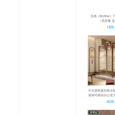
兄弟（Brother）T
（高容量 
2595DW/7195DW/
189.
241
中式屏风遮挡风水
装饰可移动办公室入
【樟子松】1扇60*
428.