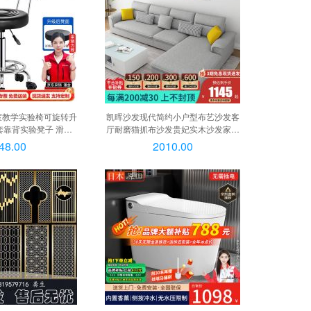
室教学实验椅可旋转升
凯晖沙发现代简约小户型布艺沙发客
靠背实验凳子 滑轮,
厅耐磨猫抓布沙发贵妃实木沙发家具
 滑轮款 无扶手
优质棉麻布【乳胶+海绵坐垫】
48.00
2010.00
2.25m 三人位+脚踏+A款茶几, 优质
棉麻布【海绵坐垫】