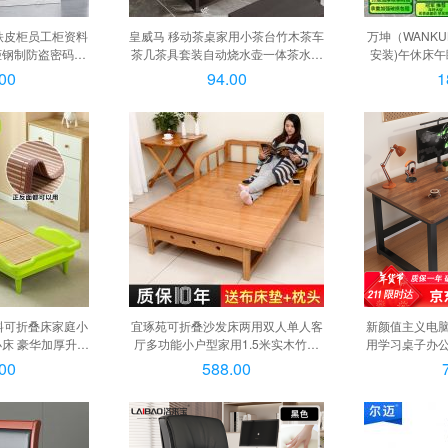
铁皮柜员工柜资料
皇威马 移动茶桌家用小茶台竹木茶车
万坤（WANK
钢制防盗密码柜,
茶几茶具套装自动烧水壶一体茶水柜
安装)午休床
带抽
65长单门, 65长单门
陪护硬板床铁床 
00
94.00
1
保实木板
70*200c
料可折叠床家庭小
宜琢苑可折叠沙发床两用双人单人客
新颜值主义电
床 豪华加厚升级
厅多功能小户型家用1.5米实木竹子
用学习桌子办
 +专用席子
床 宽80X长188X32cm+枕头, 宽80X
ZYZ03 胡桃黑
00
588.00
长188X32cm+枕头
木纹白架单桌【