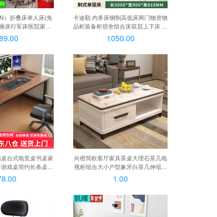
UN）折叠床单人床(免
卡迪勒 内务床钢制高低床两门物资物
午睡床行军床医院家用
品柜装备柜宿舍组合床双层上下床 单
80*200cm（加厚环
层床, 单层床
89.00
1050.00
床） 真木板材,
m（加厚环保实木板床）
脑桌台式电竞桌书桌家
向橙简欧客厅家具茶桌大理石茶几电
公游戏桌简约长条桌子
视柜组合大小户型象牙白茶几伸缩柜
架单桌【80*60*74】,
大理石款包安装 1.2米B款茶几（预
78.00
1.00
100*60*74】
约金）, 钢化玻璃款包安装