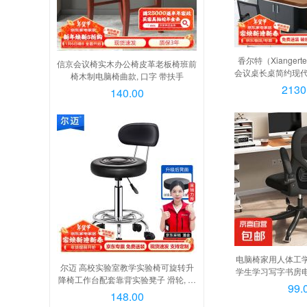
香尔特（Xiange
信京会议椅实木办公椅皮革老板椅班前
会议桌长桌简约现代
椅木制电脑椅曲款, 口字 带扶手
合3.0*1.4米单桌, 
2130
140.00
电脑椅家用人体工
尔迈 高校实验室教学实验椅可旋转升
学生学习写字书房电
降椅工作台配套靠背实验凳子 滑轮, 黑
学椅-黑, 98
99.
色皮面 滑轮款 无扶手
148.00