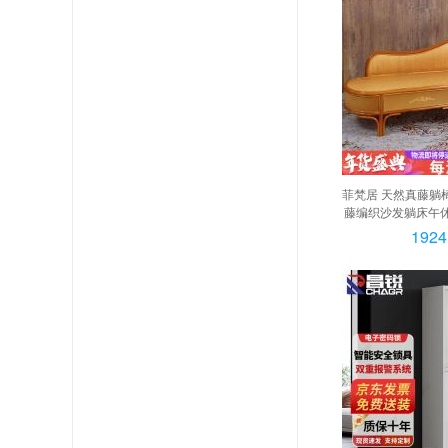
菲梵居 天然真藤躺
藤编织沙发躺床午
左贵妃椅蜜糖色 1.
1924
藤, 左贵妃椅蜜