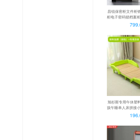
昌锐保密柜文件柜
柜电子密码锁档案柜
分双节
799.
旭杉斯专用午休塑
孩午睡单人床拼接小
+专用席子,
196.