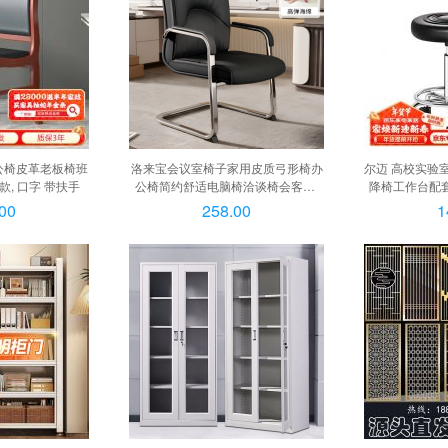
公椅皮革老板椅班
洛来宝会议室椅子家用皮质弓形椅办
尔迈 高校实验
, 口字 带扶手
公椅简约舒适电脑椅洽谈椅会客椅,
降椅工作台配套
商务款转椅 【黑色西皮】
黑色皮面
00
258.00
1