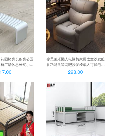
椅花园椅凳长条凳公园
斐思莱乐懒人电脑椅家用太空沙发舱
长椅广场休息长凳小区
多功能头等网吧沙发椅单人可躺电竞
40高45 镀锌板烤漆,
椅子 深灰猫抓皮-秒杀款, 深灰猫抓
17.00
298.00
40高45 镀锌板烤漆
皮-秒杀款