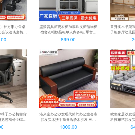
rte）长方形办公桌
盛浪营具柜更衣柜加厚铁皮柜储物柜
首升实木书架
 会议洽谈桌椅组
宿舍衣帽物品柜单人内务柜, 军官柜
子柜客厅幼儿
5.0米会议桌+18椅
【灰白色】
店长推荐丨屿山雪
.00
899.00
2
店长推荐丨屿山雪
学椅子办公椅靠背
洛来宝办公沙发现代简约办公室会客
欧蒂家居沙发
竞游戏椅 983工
沙发实木扶手商务洽谈木沙发 三人
科技布艺沙发
3工学椅-黑
位, 西皮三人位111
家具 七件套+茶
00
1309.00
6
【弹簧乳胶+松