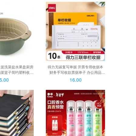
视柜(配4小凳子)
水篮洗菜盆水果盘厨房
得力无碳复写单据 开票专用收据本
淘菜篮子简约塑料收纳
财务手写收款票据单子 办公用品
件套, 中号军绿2件套
【三联单栏】10本装 9384升级纸张,
5.00
16.00
【三联多栏】10本装 9385升级纸张