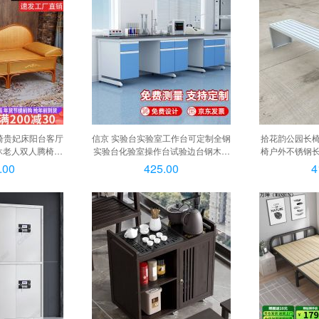
椅贵妃床阳台客厅
信京 实验台实验室工作台可定制全钢
拾花韵公园长
休老人双人腾椅子
实验台化验室操作台试验边台钢木中
椅户外不锈钢
9米 天然真藤植物
央台 , 实验台定制
塑 白色长100宽
.00
425.00
4
糖色 1.9米
白色长100宽