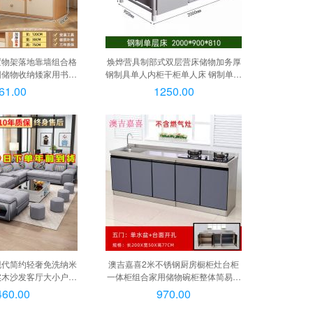
置物架落地靠墙组合格
焕烨营具制部式双层营床储物加务厚
园储物收纳矮家用书柜
钢制具单人内柜干柜单人床 钢制单人
松木120*30*75,
床, 钢制双层床
61.00
1250.00
松木120*30*75
现代简约轻奢免洗纳米
澳吉嘉喜2米不锈钢厨房橱柜灶台柜
实木沙发客厅大小户型
一体柜组合家用储物碗柜整体简易水
几电视柜(配4小凳子)
槽柜 200*50右开孔左单盆, 180*50
460.00
970.00
木框】加厚猫抓布, 七
平面柜