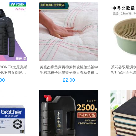
件套+茶几电
新YONEX尤尼克斯
美克杰床垫床褥棉絮棉被棉胎垫被学
茶花谷双层沥
054CR男女保暖羽
生棉花被子床垫褥子单人春秋冬被被
客厅家用圆形
054CR 黑色
褥 3斤 1.2米X2.0米, 3斤
框 中号军绿2
00
22.00
L, 男款 YOBC4054CR 黑色