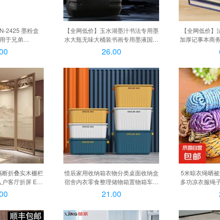
N-2425 墨粉盒
【全网低价】玉水湖墨汁书法专用墨
【全网低价】法
适用于兄弟
水大瓶无味大桶装书画专用墨液国画
加厚记事本商
7895DW）, TN-
初学者练习创作练字成人工地用墨斗
子工作日记本
00
26.00
2
墨计, 国画专用墨汁250g
定制 黑色,
隔断折叠实木栅栏
惜辰家用收纳箱衣物分类桌面收纳盒
5米晾衣绳晒
户客厅折屏 E款
宿舍内衣零食整理储物箱置物箱车载
多功凉衣服绳子
180CM, A款
扁款中号【 24.7*16.7*14.9cm】 孔
根 每根5
00
21.00
雀蓝【单个装 带盖】, 迷你款【不推
荐】